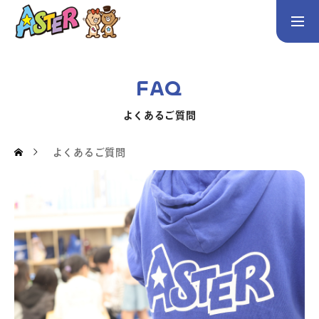
お問い合わせ
Instagram
FAQ
トップページ
よくあるご質問
コース案内
よくあるご質問
英会話／プログラミング／3Dデザイン／学童保育
英会話（未就学児）
英会話（小学生）
英会話（中学生）
生徒・保護者の声
スタッフ紹介
アクセス