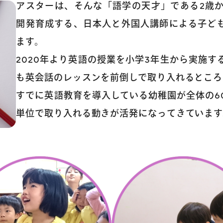
コース案内
アスターは、そんな「語学の天才」である2歳
英会話／プログラミング
開発育成する、日本人と外国人講師による子ど
ます。
英会話（未就学児）
2020年より英語の授業を小学3年生から実施
も英会話のレッスンを前倒しで取り入れるところ
学童保育
すでに英語教育を導入している幼稚園が全体の6
単位で取り入れる動きが活発になってきています
生徒・保護者
スタッフ紹介