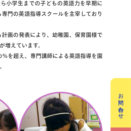
から小学生までの子どもの英語力を早期に
／3Dデザイン／学童保育
も専門の英語指導スクールを主宰しており
英会話（小学生）
英会話（中学生）
する計画の発表により、幼稚園、保育園様で
が増えています。
クリエイティブテック
週2回で広がる世界
ラボ
0％を超え、専門講師による英語指導を園
。
の声
お問い合わせ