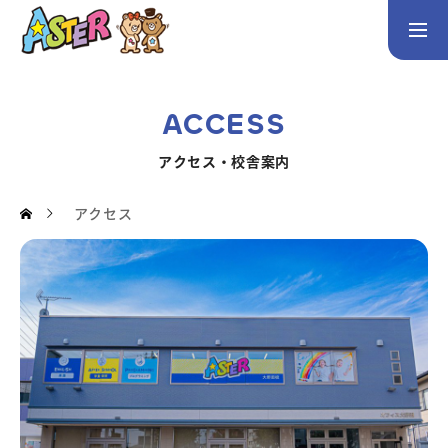
お問い合わせ
Instagram
ACCESS
トップページ
アクセス・校舎案内
コース案内
アクセス
英会話／プログラミング／3Dデザイン／学童保育
英会話（未就学児）
英会話（小学生）
英会話（中学生）
生徒・保護者の声
スタッフ紹介
アクセス