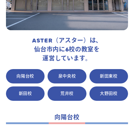
よくあるご質問
お問い合わせ
ASTER（アスター）は、
仙台市内に6校の教室を
団体向け出張英会話
運営しています。
新着情報
向陽台校
泉中央校
新田東校
コラム・読み物
新田校
荒井校
大野田校
向陽台校