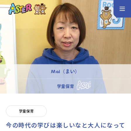
お問い合わせ
Instagram
トップページ
コース案内
英会話／プログラミング／3Dデザイン／学童保育
Mai（まい）
英会話（未就学児）
英会話（小学生）
英会話（中学生）
学童保育
生徒・保護者の声
スタッフ紹介
学童保育
今の時代の学びは楽しいなと大人になって
アクセス