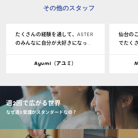
その他のスタッフ
たくさんの経験を通して、ASTER
仙台の
のみんなに自分が大好きになって
でたく
もらいたいです。一緒にたくさん
です。
笑って、遊び、学んで、みんなで
て、一
Ayumi（アユミ）
成長していきましょう！
いいな
聞きな
で分か
も聞い
週2回で広がる世界
なぜ週2受講がスタンダードなの？