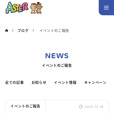
お問い合わせ
Instagram
ブログ
イベントのご報告
トップページ
コース案内
NEWS
英会話／プログラミング／3Dデザイン／学童保育
イベントのご報告
英会話（未就学児）
英会話（小学生）
英会話（中学生）
生徒・保護者の声
全ての記事
お知らせ
イベント情報
キャンペーン
スタッフ紹介
イベントのご報告
2025.12.18
アクセス