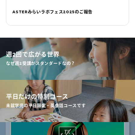
ASTERみらいラボフェス2025のご報告
よくあるご質問
お問い合わせ
団体向け出張英会話
週2回で広がる世界
なぜ週2受講がスタンダードなの？
新着情報
コラム・読み物
平日だけの特別コース
未就学児の平日限定・英会話コースです