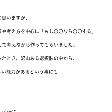
コース案内
英会話／プログラミング
と思いますが、
英会話（未就学児）
順や考え方を中心に「もし〇〇なら〇〇する」
学童保育
えて考えながら作ってもらいました。
ったとき、沢山ある選択肢の中から、
生徒・保護者
しい能力があるという事にも
スタッフ紹介