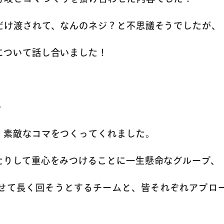
だけ渡されて、なんのネジ？と不思議そうでしたが、
について話し合いました！
✨
、素敵なコマをつくってくれました。
たりして重心をみつけることに一生懸命なグループ、
トップページ
せて長く回そうとするチームと、皆それぞれアプロ