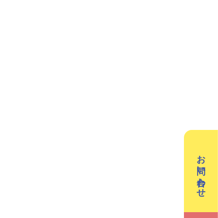
／3Dデザイン／学童保育
英会話（小学生）
英会話（中学生）
クリエイティブテック
週2回で広がる世界
ラボ
の声
お問い合わせ