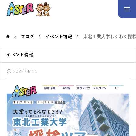
お問い合わせ
Instagram
ブログ
イベント情報
東北工業大学わくわく探
トップページ
イベント情報
コース案内
英会話／プログラミング／3Dデザイン／学童保育
2026.06.11
英会話（未就学児）
英会話（小学生）
英会話（中学生）
生徒・保護者の声
スタッフ紹介
アクセス