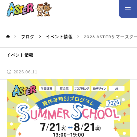
お問い合わせ
Instagram
ブログ
イベント情報
2026 ASTERサマー
トップページ
イベント情報
コース案内
英会話／プログラミング／3Dデザイン／学童保育
2026.06.11
英会話（未就学児）
英会話（小学生）
英会話（中学生）
生徒・保護者の声
スタッフ紹介
アクセス