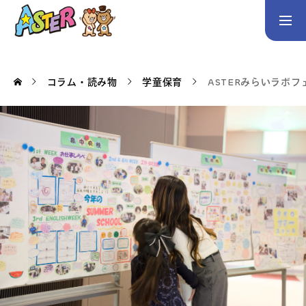
お問い合わせ
Instagram
コラム・読み物
学童保育
ASTERみらいラボフ
トップページ
コース案内
英会話／プログラミング／3Dデザイン／学童保育
英会話（未就学児）
英会話（小学生）
英会話（中学生）
生徒・保護者の声
スタッフ紹介
アクセス