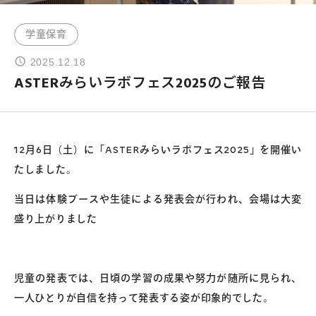
学童保育
よくあるご質問
2025.12.18
ASTERみらいラボフェス2025のご報告
お問い合わせ
団体向け出張英会話
12月6日（土）に「ASTERみらいラボフェス2025」を開催い
新着情報
たしました。
当日は体験ブースや生徒による発表会が行われ、会場は大変
コラム・読み物
盛り上がりました
児童の発表では、日頃の学習の成果や努力が随所に見られ、
一人ひとりが自信を持って発表する姿が印象的でした。