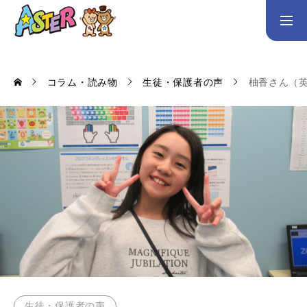
お問い合わせ
Instagram
コラム・読み物
生徒・保護者の声
柚香さん（英
トップページ
コース案内
英会話／プログラミング／3Dデザイン／学童保育
英会話（未就学児）
英会話（小学生）
英会話（中学生）
生徒・保護者の声
スタッフ紹介
アクセス
生徒・保護者の声