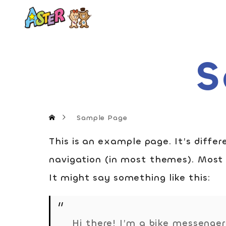
S
Sample Page
This is an example page. It’s differ
navigation (in most themes). Most 
It might say something like this:
Hi there! I’m a bike messenger 