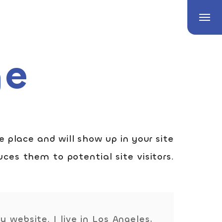
ge
e place and will show up in your site
es them to potential site visitors.
 website. I live in Los Angeles,