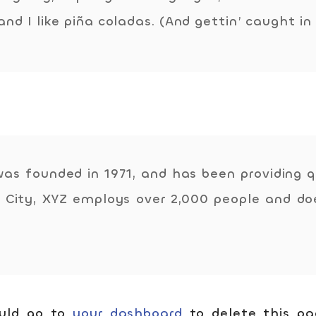
d I like piña coladas. (And gettin’ caught in 
コース案内
英会話／プログラミング
英会話（未就学児）
学童保育
 founded in 1971, and has been providing qu
 City, XYZ employs over 2,000 people and do
生徒・保護者
スタッフ紹介
ould go to
your dashboard
to delete this pa