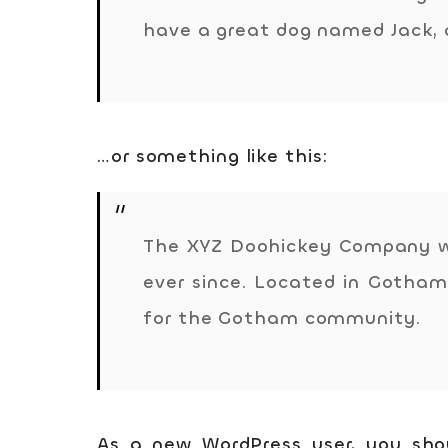
have a great dog named Jack, an
…or something like this:
The XYZ Doohickey Company was
ever since. Located in Gotham
for the Gotham community.
As a new WordPress user, you sh