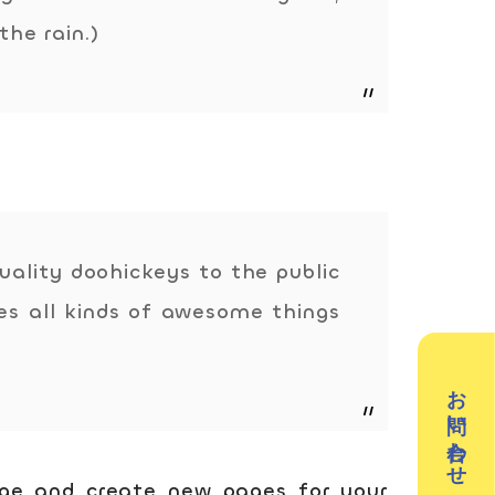
the rain.)
／3Dデザイン／学童保育
英会話（小学生）
英会話（中学生）
クリエイティブテック
週2回で広がる世界
ラボ
ality doohickeys to the public
es all kinds of awesome things
の声
お問い合わせ
ge and create new pages for your