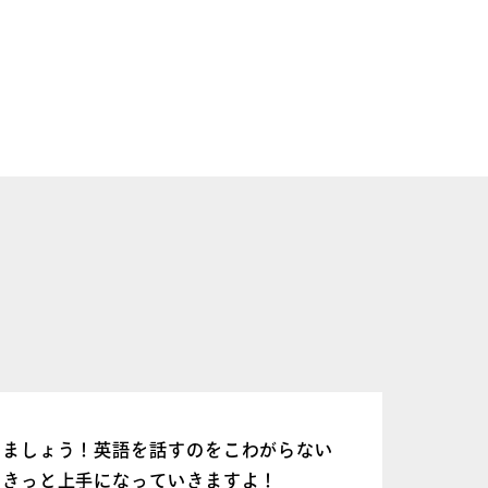
英会話
物
みましょう！英語を話すのをこわがらない
物を
、きっと上手になっていきますよ！
ろし