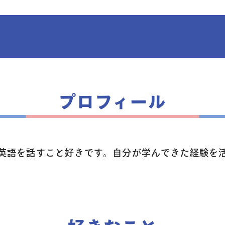
トップページ
プロフィール
コース案内
英語を話すこと好きです。自分が学んできた経験を
英会話／プログラミング
英会話（未就学児）
学童保育