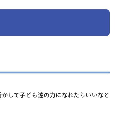
活かして子ども達の力になれたらいいなと
／3Dデザイン／学童保育
英会話（小学生）
英会話（中学生）
クリエイティブテック
週2回で広がる世界