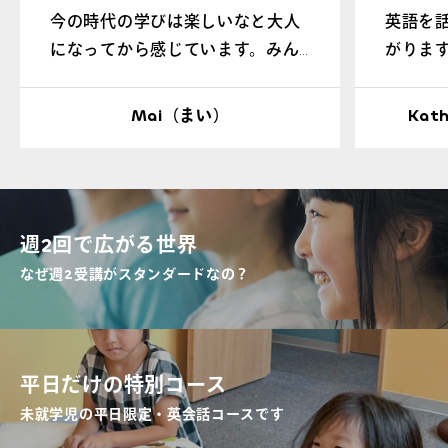
今の時代の学びは楽しいなと大人
英語を
になってから感じています。みん
がりま
なにも楽しく学んでほしいです。
のやる
私、本当は明るく、とても面白い
楽しみ
Mai（まい）
Ka
先生なんですよ(笑)みんなの笑顔
サポー
が見たいから…仲良くしてね！！
週2回で広がる世界
なぜ週2受講がスタンダードなの？
平日だけの特別コース
未就学児の平日限定・英会話コースです