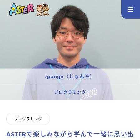
お問い合わせ
Instagram
トップページ
コース案内
英会話／プログラミング／3Dデザイン／学童保育
Jyunya（じゅんや）
英会話（未就学児）
英会話（小学生）
英会話（中学生）
プログラミング
生徒・保護者の声
スタッフ紹介
プログラミング
ASTERで楽しみながら学んで一緒に思い出
アクセス