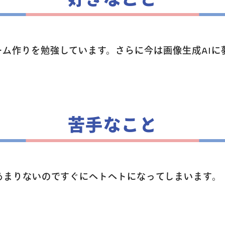
学童保育
生徒・保護者
ーム作りを勉強しています。さらに今は画像生成AI
スタッフ紹介
苦手なこと
アクセス
あまりないのですぐにヘトヘトになってしまいます。
よくあるご質