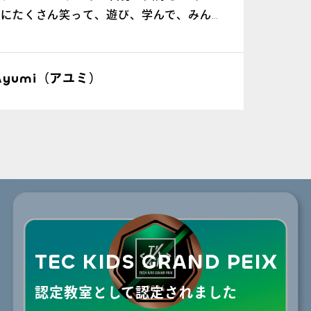
緒にたくさん笑って、遊び、学んで、みん
いで
ょう！
たら
する
Ayumi（アユミ）
TEC KIDS GRAND PEIX
認定教室として認定されました