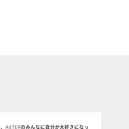
英会話
物
、ASTERのみんなに自分が大好きになっ
仙台