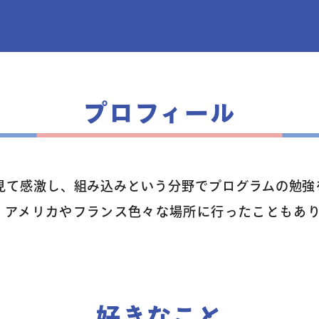
プロフィール
トップページ
見て感激し、組み込みという分野でプログラムの勉強を
コース案内
、アメリカやフランス色々な場所に行ったこともあ
英会話／プログラミング
英会話（未就学児）
好きなこと