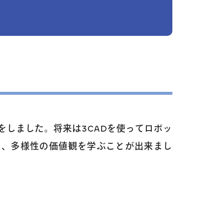
しました。将来は3CADを使ってロボッ
り、多様性の価値観を学ぶことが出来まし
／3Dデザイン／学童保育
英会話（小学生）
英会話（中学生）
クリエイティブテック