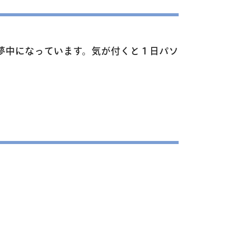
週2回で広がる世界
ラボ
の声
に夢中になっています。気が付くと１日パソ
問