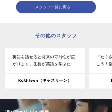
スタッフ一覧に戻る
その他のスタッフ
英語を話せると将来の可能性が広
『たく
がります。生徒が英語を学ぶため
こう！
のやる気と熱意を持てるように、
よ。苦
楽しみながら英語を学べるように
とをみ
Kathleen（キャスリーン）
サポートしていきます！
か大好