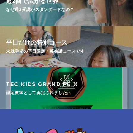
週2回で広がる世界
なぜ週2受講がスタンダードなの？
平日だけの特別コース
未就学児の平日限定・英会話コースです
TEC KIDS GRAND PEIX
認定教室として認定されました