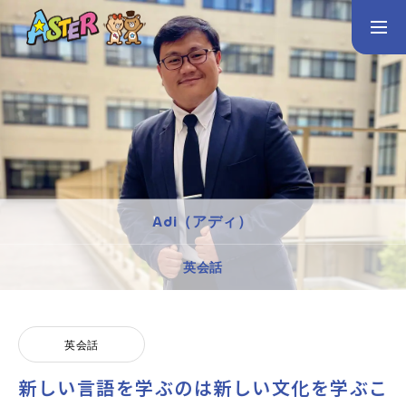
お問い合わせ
Instagram
トップページ
コース案内
英会話／プログラミング／3Dデザイン／学童保育
Adi（アディ）
英会話（未就学児）
英会話（小学生）
英会話（中学生）
英会話
生徒・保護者の声
スタッフ紹介
英会話
新しい言語を学ぶのは新しい文化を学ぶこ
アクセス