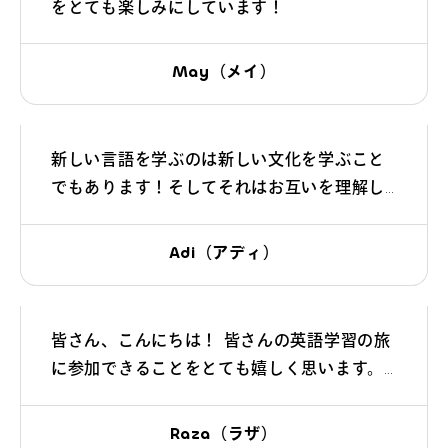
をとても楽しみにしています！
May（メイ）
新しい言語を学ぶのは新しい文化を学ぶこと
でもあります！そしてそれはお互いを理解し
合ったり、認め合ったりする上でとても大切
なことです！英語学習における最大の難関は
Adi（アディ）
自分自身です。やればきっとできるはずで
す。勇気を出して、楽しく学びましょう！
皆さん、こんにちは！ 皆さんの英語学習の旅
に参加できることをとても嬉しく思います。
皆さんはひとり一人、個性を持った輝く星で
す。一緒にこの旅を、笑いと好奇心と成長に
Raza（ラザ）