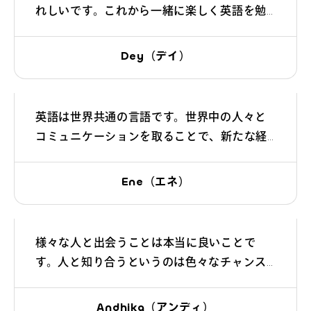
れしいです。これから一緒に楽しく英語を勉
強していきましょう。間違えても大丈夫です
ので、安心してたくさん話してくださいね！
Dey（デイ）
英語は世界共通の言語です。世界中の人々と
コミュニケーションを取ることで、新たな経
験や機会が広がります！
Ene（エネ）
様々な人と出会うことは本当に良いことで
す。人と知り合うというのは色々なチャンス
が生まれるということです！自分の可能性を
広げましょう！
Andhika（アンディ）