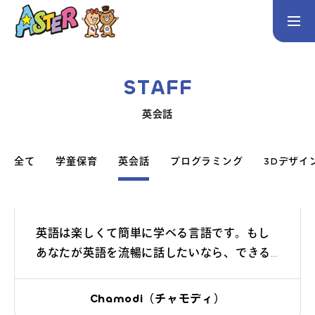
お問い合わせ
Instagram
STAFF
トップページ
英会話
コース案内
英会話／プログラミング／3Dデザイン／学童保育
全て
学童保育
英会話
プログラミング
3Dデザイ
英会話（未就学児）
英会話（小学生）
英会話（中学生）
生徒・保護者の声
英語は楽しくて簡単に学べる言語です。もし
あなたが英語を流暢に話したいなら、できる
スタッフ紹介
だけたくさん英語を話してみてください！間
違えても大丈夫！私が間違いを直します！私
Chamodi（チャモディ）
と一緒に英語を学びましょう！
アクセス