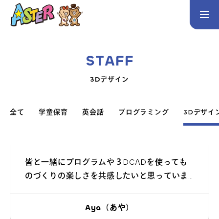
お問い合わせ
Instagram
STAFF
トップページ
3Dデザイン
コース案内
英会話／プログラミング／3Dデザイン／学童保育
全て
学童保育
英会話
プログラミング
3Dデザイ
英会話（未就学児）
英会話（小学生）
英会話（中学生）
生徒・保護者の声
皆と一緒にプログラムや３DCADを使っても
のづくりの楽しさを共感したいと思っていま
スタッフ紹介
す。レッスン以外も一緒に遊んで楽しい時間
を過ごしましょう！
Aya（あや）
アクセス