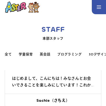
お問い合わせ
Instagram
STAFF
トップページ
本部スタッフ
コース案内
英会話／プログラミング／3Dデザイン／学童保育
全て
学童保育
英会話
プログラミング
3Dデザイ
英会話（未就学児）
英会話（小学生）
英会話（中学生）
生徒・保護者の声
はじめまして、こんにちは！みなさんとお会
いできることを楽しみにしています！これか
スタッフ紹介
ら皆さんのアスターで過ごす時間を少しでも
サポートできればと思っています。是非気軽
Sachie（さちえ）
に話しかけてもらえたらとっても嬉しいで
アクセス