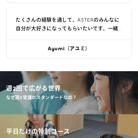
す！
よくあるご質問
たくさんの経験を通して、ASTERのみんなに
自分が大好きになってもらいたいです。一緒
お問い合わせ
にたくさん笑って、遊び、学んで、みんなで
成長していきましょう！
Ayumi（アユミ）
団体向け出張英会話
新着情報
週2回で広がる世界
コラム・読み物
なぜ週2受講がスタンダードなの？
平日だけの特別コース