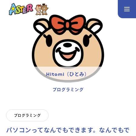
お問い合わせ
Instagram
トップページ
コース案内
英会話／プログラミング／3Dデザイン／学童保育
Hitomi（ひとみ）
英会話（未就学児）
英会話（小学生）
英会話（中学生）
プログラミング
生徒・保護者の声
スタッフ紹介
プログラミング
パソコンってなんでもできます。なんでもで
アクセス