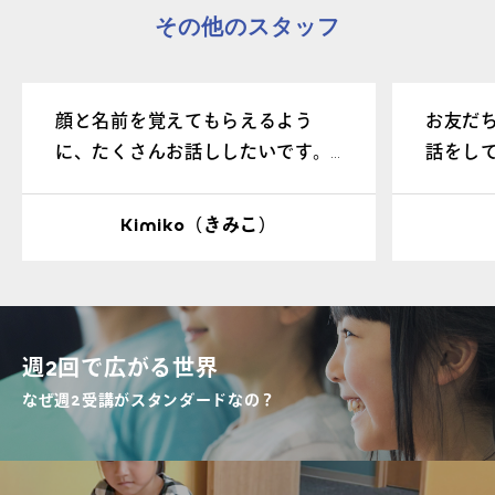
その他のスタッフ
顔と名前を覚えてもらえるよう
お友だ
に、たくさんお話ししたいです。
話をし
みなさんと楽しく過ごしていけた
ごして
ら嬉しいです。
Kimiko（きみこ）
週2回で広がる世界
なぜ週2受講がスタンダードなの？