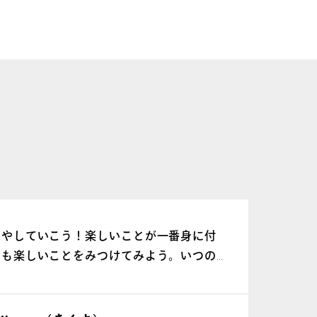
英会話
物
増やしていこう！楽しいことが一番身に付
英語
にも楽しいことをみつけてみよう。いつの
を取
いくよ！