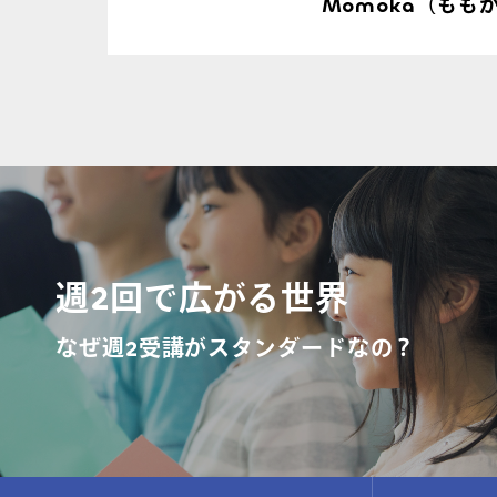
Momoka（もも
週2回で広がる世界
なぜ週2受講がスタンダードなの？