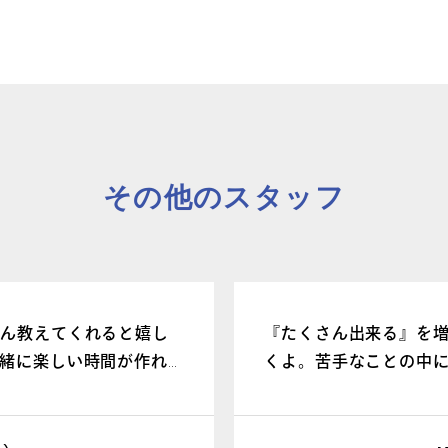
団体向け出張
新着情報
その他のスタッフ
コラム・読み
さん教えてくれると嬉し
『たくさん出来る』を
緒に楽しい時間が作れ
くよ。苦手なことの中
きなれない関西弁講座も
間にか大好きになって
も聞いてください！