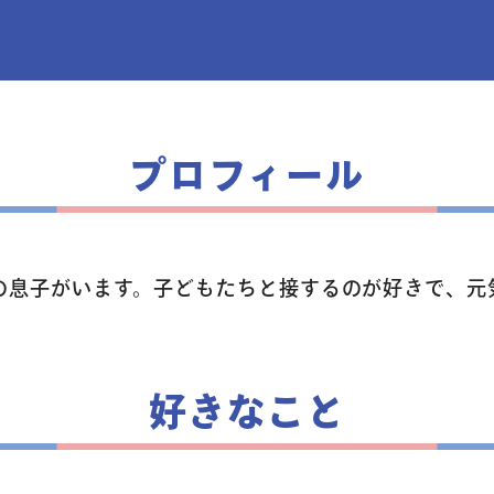
トップページ
プロフィール
コース案内
の息子がいます。子どもたちと接するのが好きで、元
英会話／プログラミング
英会話（未就学児）
好きなこと
学童保育