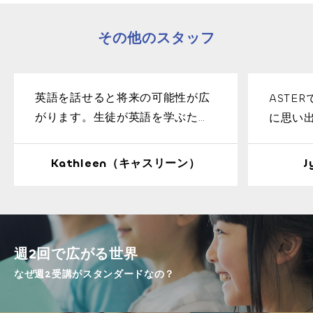
その他のスタッフ
英語を話せると将来の可能性が広
ASTE
がります。生徒が英語を学ぶため
に思い
のやる気と熱意を持てるように、
楽しみながら英語を学べるように
Kathleen（キャスリーン）
J
サポートしていきます！
週2回で広がる世界
なぜ週2受講がスタンダードなの？