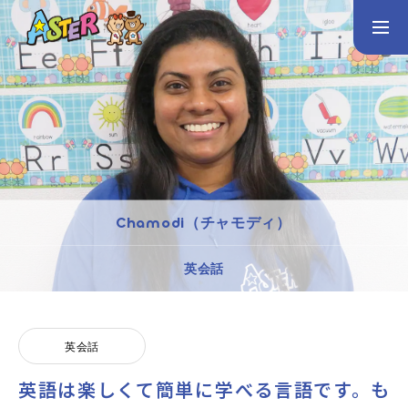
お問い合わせ
Instagram
トップページ
コース案内
英会話／プログラミング／3Dデザイン／学童保育
Chamodi（チャモディ）
英会話（未就学児）
英会話（小学生）
英会話（中学生）
英会話
生徒・保護者の声
スタッフ紹介
英会話
英語は楽しくて簡単に学べる言語です。も
アクセス