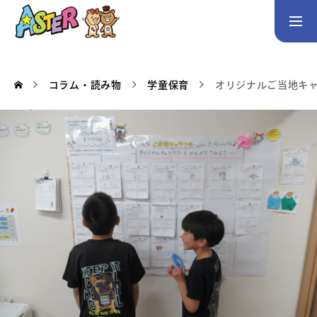
お問い合わせ
Instagram
コラム・読み物
学童保育
オリジナルご当地キ
トップページ
コース案内
英会話／プログラミング／3Dデザイン／学童保育
英会話（未就学児）
英会話（小学生）
英会話（中学生）
生徒・保護者の声
スタッフ紹介
アクセス