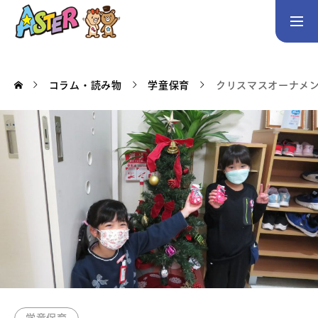
お問い合わせ
Instagram
コラム・読み物
学童保育
クリスマスオーナメ
トップページ
コース案内
英会話／プログラミング／3Dデザイン／学童保育
英会話（未就学児）
英会話（小学生）
英会話（中学生）
生徒・保護者の声
スタッフ紹介
アクセス