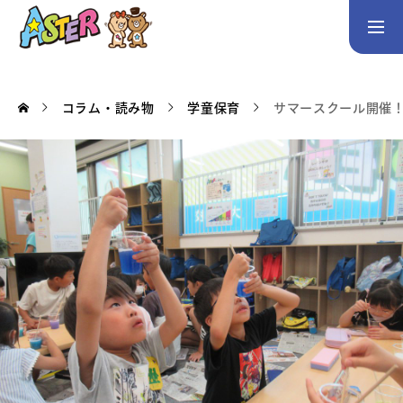
お問い合わせ
Instagram
コラム・読み物
学童保育
サマースクール開催！
トップページ
コース案内
英会話／プログラミング／3Dデザイン／学童保育
英会話（未就学児）
英会話（小学生）
英会話（中学生）
生徒・保護者の声
スタッフ紹介
アクセス