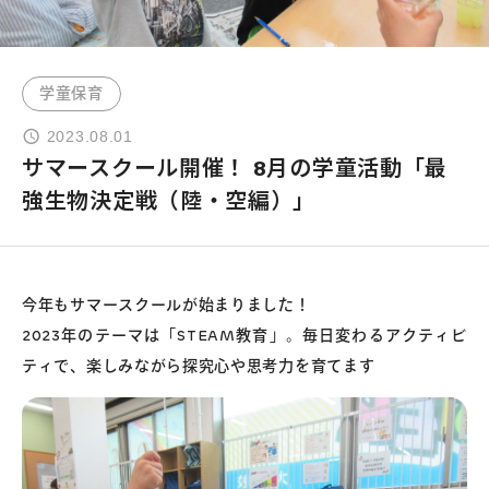
よくあるご質問
学童保育
お問い合わせ
2023.08.01
サマースクール開催！ 8月の学童活動「最
団体向け出張英会話
強生物決定戦（陸・空編）」
新着情報
今年もサマースクールが始まりました！
コラム・読み物
2023年のテーマは「STEAM教育」。毎日変わるアクティビ
ティで、楽しみながら探究心や思考力を育てます