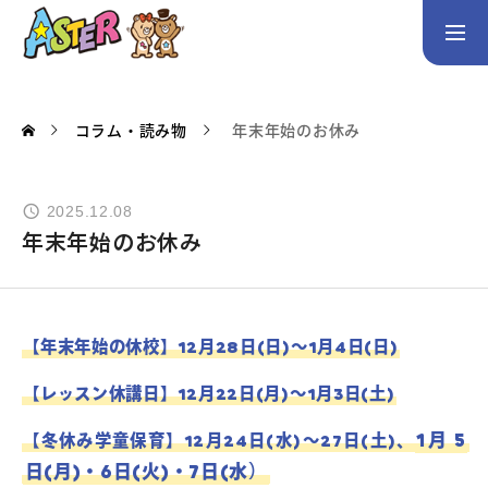
お問い合わせ
Instagram
コラム・読み物
年末年始のお休み
トップページ
2025.12.08
コース案内
年末年始のお休み
英会話／プログラミング／3Dデザイン／学童保育
英会話（未就学児）
英会話（小学生）
英会話（中学生）
【年末年始の休校】12月28日(日)～1月4日(日)
生徒・保護者の声
【レッスン休講日】12月22日(月)～1月3日(土)
スタッフ紹介
1月 5
【冬休み学童保育】12月24日(水)～27日(土)、
日(月)・6日(火)・7日(水）
アクセス