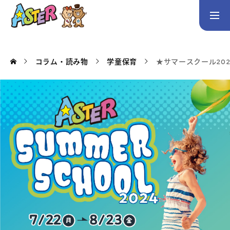
お問い合わせ
Instagram
コラム・読み物
学童保育
★サマースクール20
トップページ
コース案内
英会話／プログラミング／3Dデザイン／学童保育
英会話（未就学児）
英会話（小学生）
英会話（中学生）
生徒・保護者の声
スタッフ紹介
アクセス