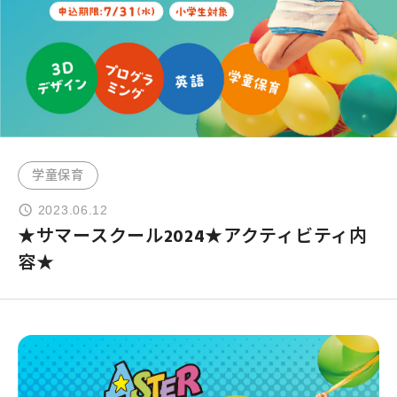
よくあるご質問
お問い合わせ
団体向け出張英会話
学童保育
新着情報
2023.06.12
★サマースクール2024★アクティビティ内
容★
コラム・読み物