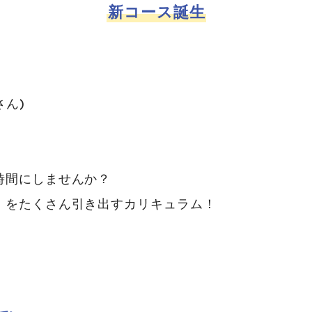
新コース誕生
さん)
！
時間にしませんか？
」をたくさん引き出すカリキュラム！
トップページ
コース案内