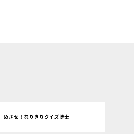
物
めざせ！なりきりクイズ博士
マイ