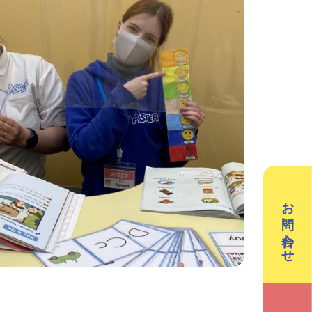
／3Dデザイン／学童保育
英会話（小学生）
英会話（中学生）
クリエイティブテック
週2回で広がる世界
ラボ
の声
お問い合わせ