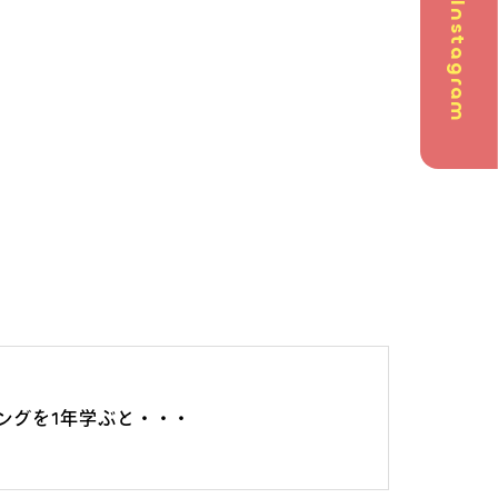
Instagram
問
英会話
ングを1年学ぶと・・・