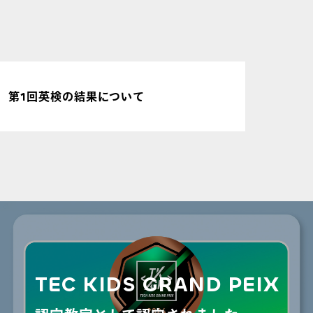
第1回英検の結果について
ゴー
TEC KIDS GRAND PEIX