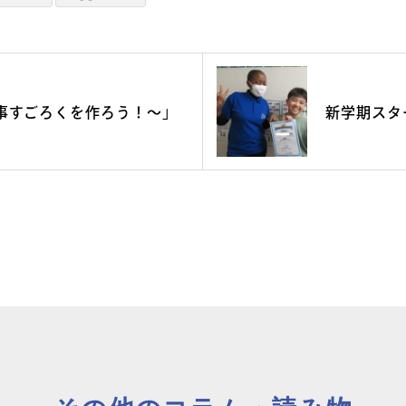
事すごろくを作ろう！～」
新学期スタ