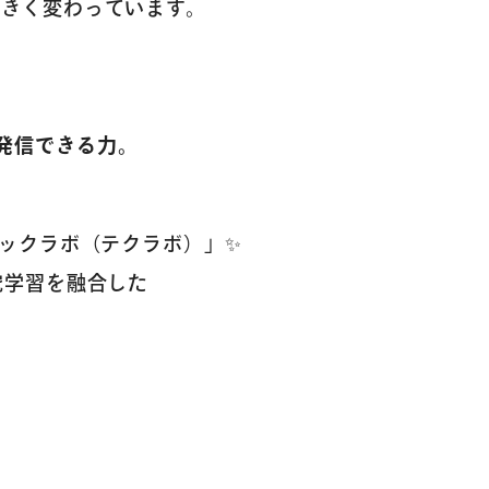
きく変わっています。
コラム・読み
発信できる力。
テックラボ（テクラボ）」✨
究学習を融合した