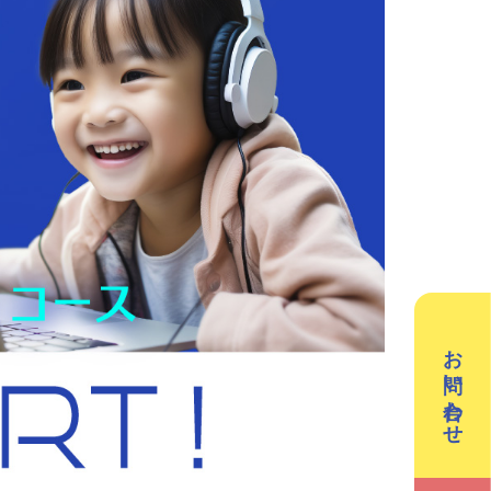
／3Dデザイン／学童保育
英会話（小学生）
英会話（中学生）
クリエイティブテック
週2回で広がる世界
ラボ
の声
お問い合わせ