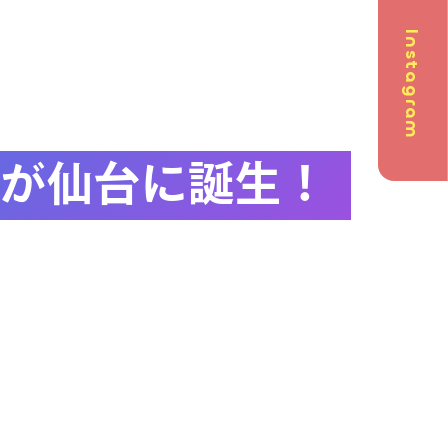
Instagram
問
 が仙台に誕生！
英会話