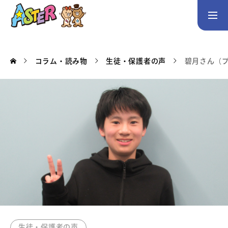
お問い合わせ
Instagram
コラム・読み物
生徒・保護者の声
碧月さん（
トップページ
コース案内
英会話／プログラミング／3Dデザイン／学童保育
英会話（未就学児）
英会話（小学生）
英会話（中学生）
生徒・保護者の声
スタッフ紹介
アクセス
生徒・保護者の声