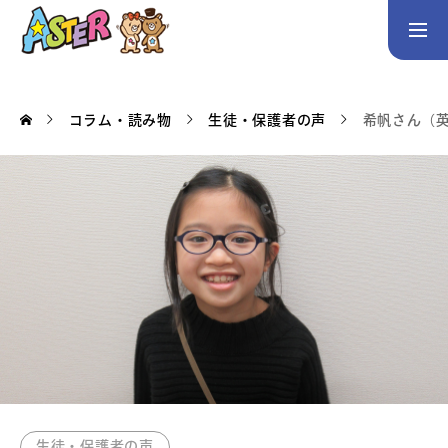
お問い合わせ
Instagram
コラム・読み物
生徒・保護者の声
希帆さん（英
トップページ
コース案内
英会話／プログラミング／3Dデザイン／学童保育
英会話（未就学児）
英会話（小学生）
英会話（中学生）
生徒・保護者の声
スタッフ紹介
アクセス
生徒・保護者の声