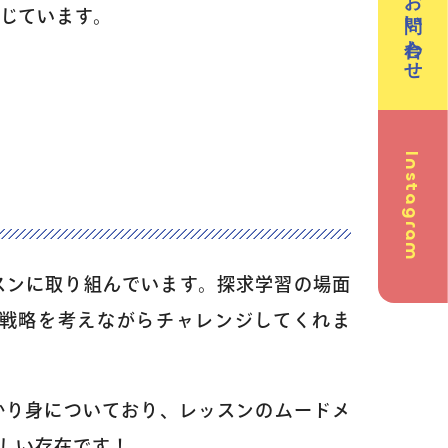
お問い合わせ
じています。
Instagram
問
スンに取り組んでいます。探求学習の場面
戦略を考えながらチャレンジしてくれま
かり身についており、レッスンのムードメ
英会話
しい存在です！