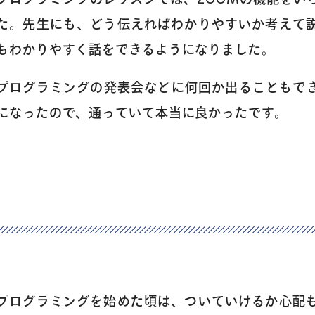
た。先生にも、どう伝えればわかりやすいか考えて
トップページ
もわかりやすく話をできるようになりました。
コース案内
プログラミングの発表会などに何回か出ることもで
になったので、通っていて本当に良かったです。
英会話／プログラミング
英会話（未就学児）
学童保育
生徒・保護者
プログラミングを始めた頃は、ついていけるか心配