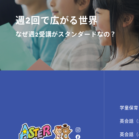
週2回で広がる世界
なぜ週2受講がスタンダードなの？
学童保育
英会話（
英会話（