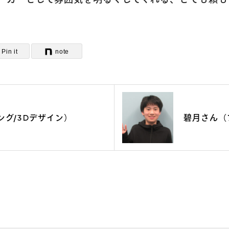
新着情報
Pin it
note
コラム・読み
ング/3Dデザイン）
碧月さん（