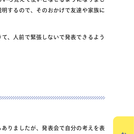
説明するので、そのおかげで友達や家族に
きて、人前で緊張しないで発表できるよう
／3Dデザイン／学童保育
英会話（小学生）
英会話（中学生）
クリエイティブテック
週2回で広がる世界
ラボ
の声
もありましたが、発表会で自分の考えを表