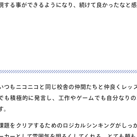
現する事ができるようになり、続けて良かったなと感
スタッフ紹介
アクセス
よくあるご質
いつもニコニコと同じ校舎の仲間たちと仲良くレッ
でも積極的に発言し、工作やゲームでも自分なりの
お問い合わせ
す。
課題をクリアするためのロジカルシンキングがしっ
団体向け出張
ーカーとして雰囲気を明るくしてくれる、とても頼も