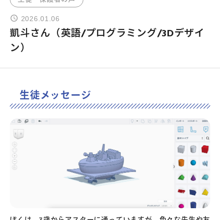
2026.01.06
よくあるご質問
凱斗さん（英語/プログラミング/3Dデザイ
ン）
お問い合わせ
団体向け出張英会話
生徒メッセージ
新着情報
コラム・読み物
ぼくは、3歳からアスターに通っていますが、色々な先生や友