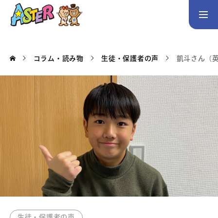
お問い合わせ
Instagram
コラム・読み物
生徒・保護者の声
凱斗さん（英
トップページ
コース案内
英会話／プログラミング／3Dデザイン／学童保育
英会話（未就学児）
英会話（小学生）
英会話（中学生）
生徒・保護者の声
スタッフ紹介
アクセス
生徒・保護者の声