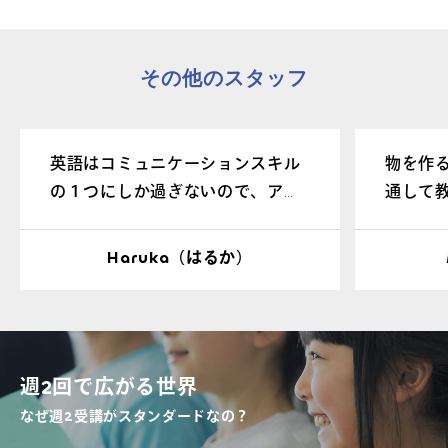
その他のスタッフ
英語はコミュニケーションスキル
物を作
の１つにしか過ぎないので、アス
通して
ターで英語を勉強して、将来は英
しくお
語を使ってどんどん世界に羽ばた
Haruka（はるか）
けいけるように一緒に頑張りまし
ょう！
週2回で広がる世界
なぜ週2受講がスタンダードなの？