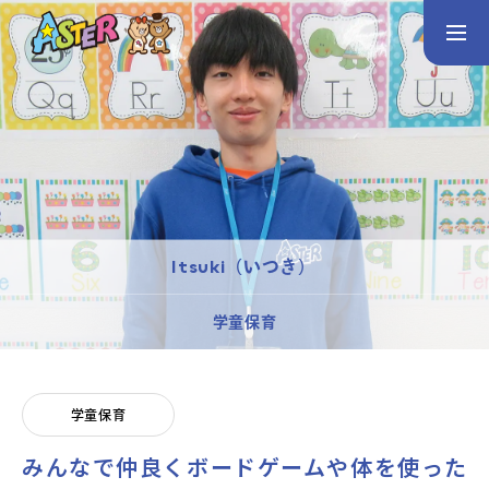
お問い合わせ
Instagram
トップページ
コース案内
英会話／プログラミング／3Dデザイン／学童保育
Itsuki（いつき）
英会話（未就学児）
英会話（小学生）
英会話（中学生）
学童保育
生徒・保護者の声
スタッフ紹介
学童保育
みんなで仲良くボードゲームや体を使った
アクセス