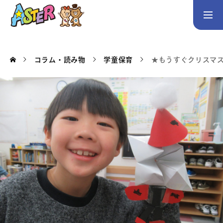
お問い合わせ
Instagram
コラム・読み物
学童保育
★もうすぐクリスマ
トップページ
コース案内
英会話／プログラミング／3Dデザイン／学童保育
英会話（未就学児）
英会話（小学生）
英会話（中学生）
生徒・保護者の声
スタッフ紹介
アクセス