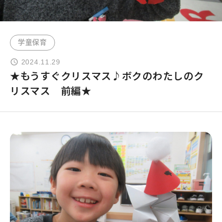
よくあるご質問
学童保育
お問い合わせ
2024.11.29
★もうすぐクリスマス♪ボクのわたしのク
団体向け出張英会話
リスマス 前編★
新着情報
コラム・読み物