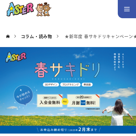
お問い合わせ
Instagram
コラム・読み物
★新年度 春サキドリキャンペーン
トップページ
コース案内
英会話／プログラミング／3Dデザイン／学童保育
英会話（未就学児）
英会話（小学生）
英会話（中学生）
生徒・保護者の声
スタッフ紹介
アクセス