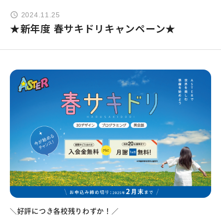
2024.11.25
よくあるご質問
★新年度 春サキドリキャンペーン★
お問い合わせ
団体向け出張英会話
新着情報
コラム・読み物
＼好評につき各校残りわずか！／