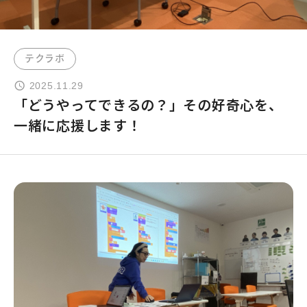
よくあるご質問
テクラボ
お問い合わせ
2025.11.29
「どうやってできるの？」その好奇心を、
団体向け出張英会話
一緒に応援します！
新着情報
コラム・読み物