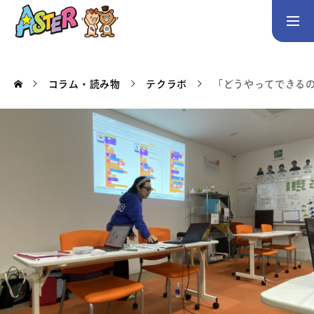
お問い合わせ
Instagram
コラム・読み物
テクラボ
「どうやってできる
トップページ
コース案内
英会話／プログラミング／3Dデザイン／学童保育
英会話（未就学児）
英会話（小学生）
英会話（中学生）
生徒・保護者の声
スタッフ紹介
アクセス