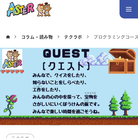
お問い合わせ
Instagram
コラム・読み物
テクラボ
プログラミングコース
トップページ
コース案内
英会話／プログラミング／3Dデザイン／学童保育
英会話（未就学児）
英会話（小学生）
英会話（中学生）
生徒・保護者の声
スタッフ紹介
アクセス