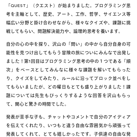
「QUEST」（クエスト）が始まりました。プログラミング思
考を主軸として、歴史、アート、工作、哲学、サイエンス等
幅広い分野と掛け合わせながら、様々なクイズや、課題に挑
戦してもらい、問題解決能力や、論理的思考を養います。
自分の心の中を探り、沢山の「問い」の中から自分自身の可
能性を見つけ出してもらう冒険の旅についにみんなで出発し
ました！第1回目はプログラミング思考の中の１つである「順
次」をベースとしてみんなに様々な課題を解いてもらった
り、クイズをしてみたり、ルールに沿ってブロック並べをし
てもらいましたが、どの曜日もとても盛り上がりました！課
題については先生もびっくりするような回答を沢山もらっ
て、関心と驚きの時間でした。
発表が苦手な子も、チャットやコメントで自分のアイディア
を伝えてくれたり、いつもと違う自由な雰囲気から頑張って
発表してくれて、とても嬉しかったです。子供達の自由な発