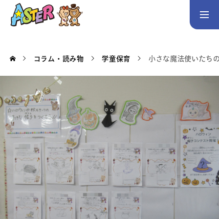
お問い合わせ
Instagram
コラム・読み物
学童保育
小さな魔法使いたち
トップページ
コース案内
英会話／プログラミング／3Dデザイン／学童保育
英会話（未就学児）
英会話（小学生）
英会話（中学生）
生徒・保護者の声
スタッフ紹介
アクセス