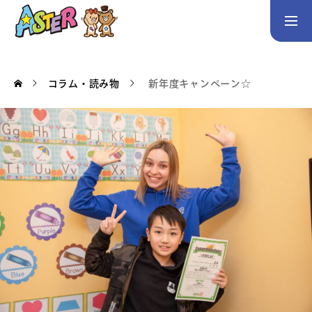
お問い合わせ
Instagram
コラム・読み物
新年度キャンペーン☆
トップページ
コース案内
英会話／プログラミング／3Dデザイン／学童保育
英会話（未就学児）
英会話（小学生）
英会話（中学生）
生徒・保護者の声
スタッフ紹介
アクセス