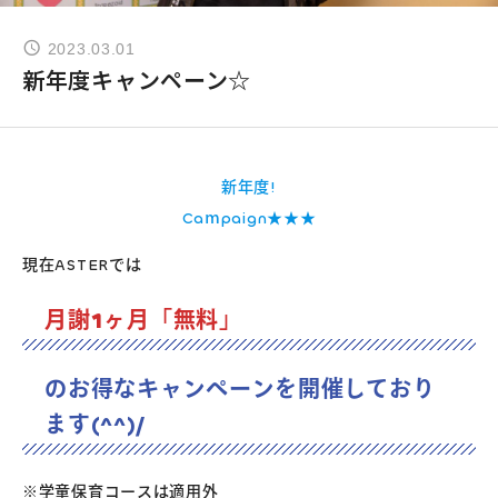
2023.03.01
よくあるご質問
新年度キャンペーン☆
お問い合わせ
新年度!
団体向け出張英会話
Caｍpaign★★★
現在ASTERでは
新着情報
月謝1ヶ月「無料」
コラム・読み物
のお得なキャンペーンを開催しており
ます(^^)/
※学童保育コースは適用外