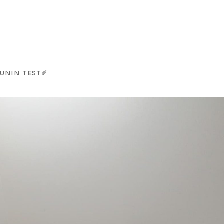
NIN TEST✐