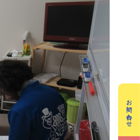
／3Dデザイン／学童保育
英会話（小学生）
英会話（中学生）
クリエイティブテック
週2回で広がる世界
ラボ
の声
お問い合わせ