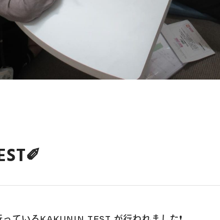
EST✐
ているKAKUNIN TEST が行われました❗️