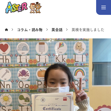
お問い合わせ
Instagram
コラム・読み物
英会話
英検を実施しました
トップページ
コース案内
英会話／プログラミング／3Dデザイン／学童保育
英会話（未就学児）
英会話（小学生）
英会話（中学生）
生徒・保護者の声
スタッフ紹介
アクセス