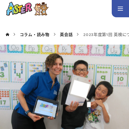
お問い合わせ
Instagram
コラム・読み物
英会話
2023年度第1回 英検に
トップページ
コース案内
英会話／プログラミング／3Dデザイン／学童保育
英会話（未就学児）
英会話（小学生）
英会話（中学生）
生徒・保護者の声
スタッフ紹介
アクセス