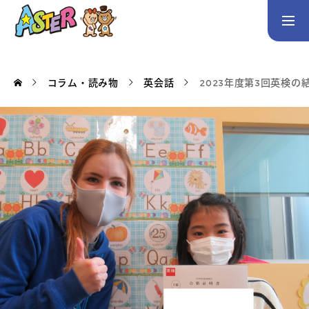
お問い合わせ
Instagram
コラム・読み物
英会話
2023年度第3回英検の
トップページ
コース案内
英会話／プログラミング／3Dデザイン／学童保育
英会話（未就学児）
英会話（小学生）
英会話（中学生）
生徒・保護者の声
スタッフ紹介
アクセス