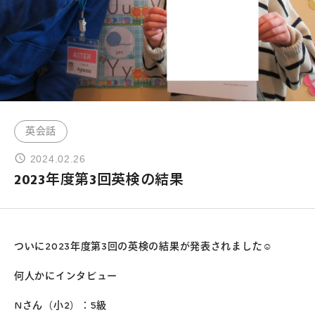
よくあるご質問
お問い合わせ
団体向け出張英会話
英会話
2024.02.26
新着情報
2023年度第3回英検の結果
コラム・読み物
ついに2023年度第3回の英検の結果が発表されました☺
何人かにインタビュー
Nさん（小2）：5級