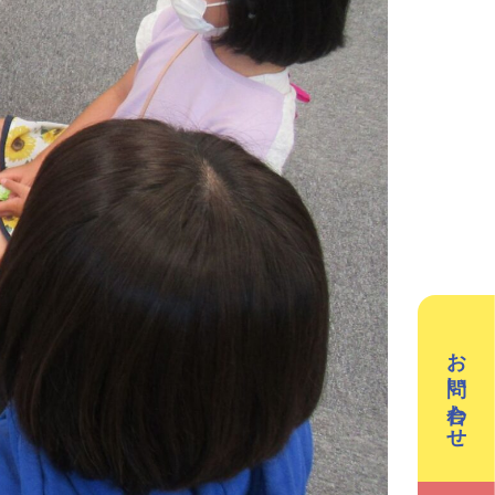
／3Dデザイン／学童保育
英会話（小学生）
英会話（中学生）
クリエイティブテック
週2回で広がる世界
ラボ
の声
お問い合わせ