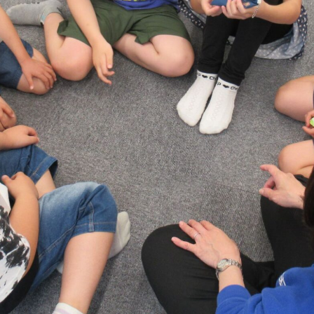
コース案内
英会話／プログラミング
英会話（未就学児）
学童保育
生徒・保護者
スタッフ紹介