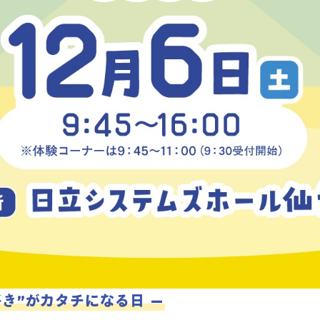
コース案内
英会話／プログラミング
英会話（未就学児）
学童保育
生徒・保護者
スタッフ紹介
き”がカタチになる日 —