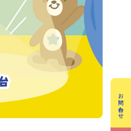
／3Dデザイン／学童保育
英会話（小学生）
英会話（中学生）
クリエイティブテック
週2回で広がる世界
ラボ
の声
お問い合わせ