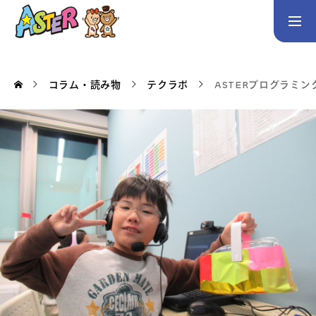
お問い合わせ
Instagram
コラム・読み物
テクラボ
ASTERプログラミ
トップページ
コース案内
英会話／プログラミング／3Dデザイン／学童保育
英会話（未就学児）
英会話（小学生）
英会話（中学生）
生徒・保護者の声
スタッフ紹介
アクセス