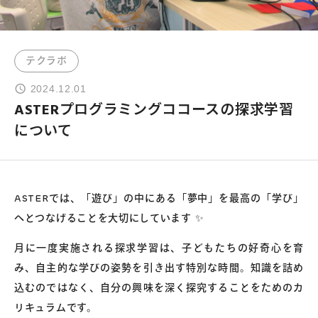
よくあるご質問
テクラボ
お問い合わせ
2024.12.01
ASTERプログラミングココースの探求学習
団体向け出張英会話
について
新着情報
ASTERでは、「遊び」の中にある「夢中」を最高の「学び」
コラム・読み物
へとつなげることを大切にしています ✨
月に一度実施される探求学習は、子どもたちの好奇心を育
み、自主的な学びの姿勢を引き出す特別な時間。知識を詰め
込むのではなく、自分の興味を深く探究することをためのカ
リキュラムです。