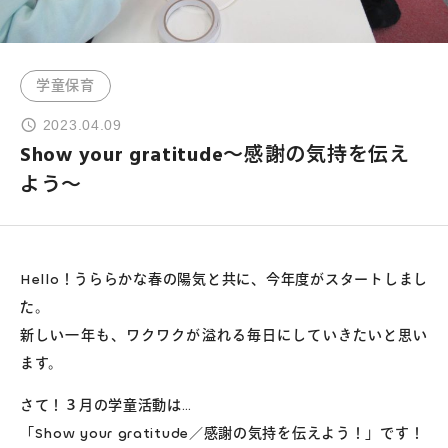
よくあるご質問
学童保育
お問い合わせ
2023.04.09
Show your gratitude～感謝の気持を伝え
団体向け出張英会話
よう～
新着情報
Hello！うららかな春の陽気と共に、今年度がスタートしまし
コラム・読み物
た。
新しい一年も、ワクワクが溢れる毎日にしていきたいと思い
ます。
さて！３月の学童活動は…
「Show your gratitude／感謝の気持を伝えよう！」です！