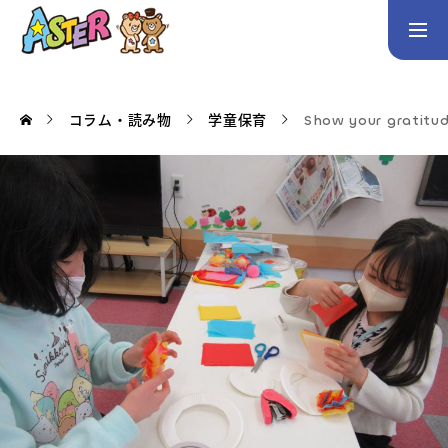
お問い合わせ
Instagram
コラム・読み物
学童保育
Show your gra
トップページ
コース案内
英会話／プログラミング／3Dデザイン／学童保育
英会話（未就学児）
英会話（小学生）
英会話（中学生）
生徒・保護者の声
スタッフ紹介
アクセス