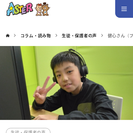
お問い合わせ
Instagram
コラム・読み物
生徒・保護者の声
健心さん（
トップページ
コース案内
英会話／プログラミング／3Dデザイン／学童保育
英会話（未就学児）
英会話（小学生）
英会話（中学生）
生徒・保護者の声
スタッフ紹介
アクセス
生徒・保護者の声